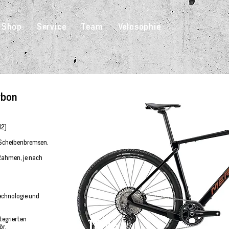
 Shop
Service
Team
Velosophie
rbon
12)
Scheibenbremsen.
-Rahmen, je nach
echnologie und
tegrierten
10%
ör.