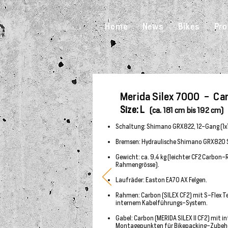
Home
News
Bikes
Pro
Merida Silex 7000 - Ca
Size: L
(ca.
181 cm bis 192 cm
)
Schaltung: Shimano GRX822, 12-Gang (1x
Bremsen: Hydraulische Shimano GRX820 
Gewicht: ca. 9,4 kg (leichter CF2 Carbon
Rahmengrösse).
Laufräder: Easton EA70 AX Felgen.
Rahmen: Carbon (SILEX CF2) mit S-Flex T
internem Kabelführungs-System.
Gabel: Carbon (MERIDA SILEX II CF2) mit in
Montagepunkten für Bikepacking-Zubeh